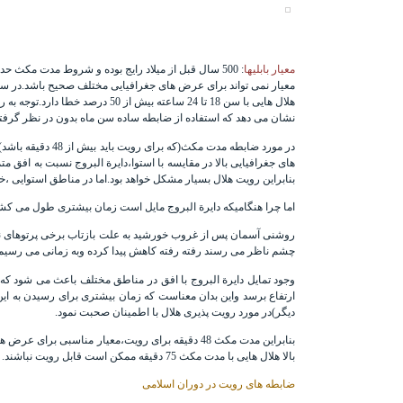
معیار بابلیها
: 500 سال قبل از میلاد رایج بوده و شروط مدت مکث حداقل 48 دقیقه و سن در لحظه غروب حداقل 24 ساعت برای رویت پذیری مد نظر بوده اند.در سال ۱۹۸۳ میلادی
معیار نمی تواند برای عرض های جغرافیایی مختلف صحیح باشد.در سال 94
نشان می دهد که استفاده از ضابطه ساده سن ماه بدون در نظر گرفتن
در مورد ضابطه مدت مکث(که برای رویت باید بیش از 48 دقیقه باشد)
های جغرافیایی بالا در مقایسه با استوا،دایرة البروج نسبت به اف
بنابراین رویت هلال بسیار مشکل خواهد بود.اما در مناطق استوایی ،
اما چرا هنگامیکه دایرة البروج مایل است زمان بیشتری طول می کش
روشنی آسمان پس از غروب خورشید به علت بازتاب برخی پرتوهای نور 
چشم ناظر می رسند رفته رفته کاهش پیدا کرده وبه زمانی می رسیم که دیگر ا
ارتفاع برسد واین بدان معناست که زمان بیشتری برای رسیدن به این
دیگر)در مورد رویت پذیری هلال با اطمینان صحبت نمود.
بالا هلال هایی با مدت مکث 75 دقیقه ممکن است قابل رویت نباشند.
ضابطه های رویت در دوران اسلامی