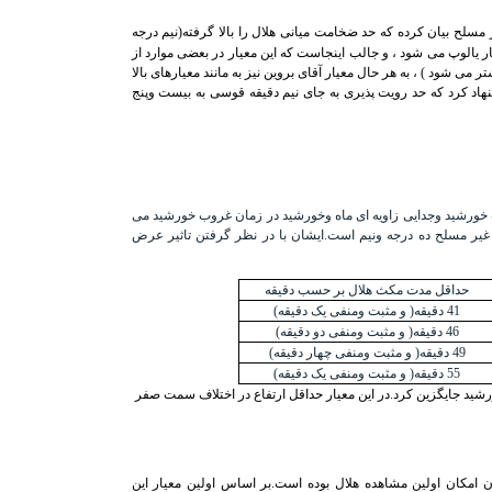
 مسلح بیان کرده که حد ضخامت میانی هلال را بالا گرفته(نیم درجه
ار یالوپ می شود ، و جالب اینجاست که این معیار در بعضی موارد از
می شود ) ، به هر حال معیار آقای بروین نیز به مانند معیارهای بالا
" مناسبی برای رویت با چشم غیر مسلح باشد.قابل ذکر است در سال 1984 میلادی محمد الیاس پیشنهاد کرد که حد رویت پذیری به جای نیم دقیقه قوسی به بیست وپنج
وب خورشید وجدایی زاویه ای ماه وخورشید در زمان غروب خورشید می
غیر مسلح ده درجه ونیم است.ایشان با در نظر گرفتن تاثیر عرض
حداقل مدت مکث هلال بر حسب دقیقه
41 دقیقه( و مثبت ومنفی یک دقیقه)
46 دقیقه( و مثبت ومنفی دو دقیقه)
49 دقیقه( و مثبت ومنفی چهار دقیقه)
55 دقیقه( و مثبت ومنفی یک دقیقه)
اف سمت ماه وخورشید جایگزین کرد.در این معیار حداقل ارتفاع در اختلاف سمت صفر
امکان اولین مشاهده هلال بوده است.بر اساس اولین معیار این