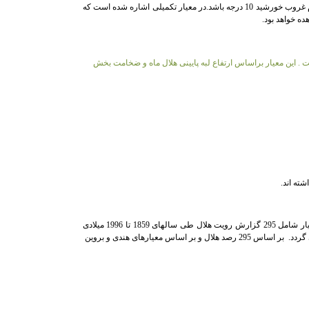
رصدخانه،بهترین مکان از روی کره زمین برای مشاهده هلال،نقطه ای است که سمت ماه وخورشید برابر بوده(ماه دقیقا" بالای خورشید باشد) وارتفاع ماه در هنگام غروب خورشید 10 درجه باشد.در معیار تکمیلی اشاره شده است که
ه 150 ساله جمع آوری شده است)به ارائه معیار خود پرداخت . این معیار براساس ارتفاع لبه پایینی هلال ماه و ضخامت بخش
ته اند.
در سال 1997 تا 1998 میلادی دکتر برنارد یالوپ منجم انگلیسی با تکمیل ورفع نقص های معیار هندی وبابلی به ضابطه جدیدی دست یافت.داده های رصدی این معیار شامل 295 گزارش رویت هلال طی سالهای 1859 تا 1996 میلادی
گردد.
بر اساس 295 رصد هلال و بر اساس معیارهای هندی و بروین