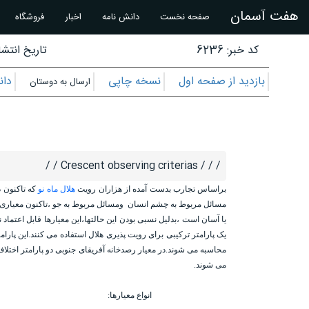
هفت آسمان
صفحه نخست
دانش نامه
اخبار
فروشگاه
کد خبر: 6236
تاریخ انتشار
بازدید از صفحه اول
نسخه چاپی
دان
ارسال به دوستان
/ / / Crescent observing criterias / /
براساس تجارب بدست آمده از هزاران رویت
هلال ماه نو
که تاکنون 
مسائل مربوط به چشم انسان ومسائل مربوط به جو ،تاکنون معیاری ارائ
یا آسان است ،بدلیل نسبی بودن این حالتها،این معیارها قابل اعتماد
یک پارامتر ترکیبی برای رویت پذیری هلال استفاده می کنند.این پارام
محاسبه می شوند.در معیار رصدخانه آفریقای جنوبی دو پارامتر اختلاف
می شوند.
انواع معیارها
: