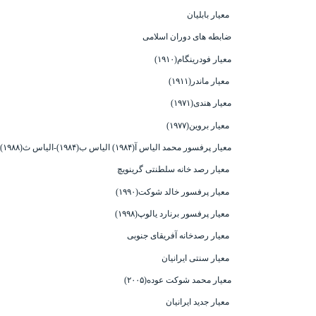
معیار بابلیان
ضابطه های دوران اسلامی
معیار فودرینگام(۱۹۱۰)
معیار ماندر(۱۹۱۱)
معیار هندی(۱۹۷۱)
معیار بروین(۱۹۷۷)
معیار پرفسور محمد الیاس آ(۱۹۸۴) الیاس ب(۱۹۸۴)-الیاس ث(۱۹۸۸)
معیار رصد خانه سلطنتی گرینویچ
معیار پرفسور خالد شوکت(۱۹۹۰)
معیار پرفسور برنارد یالوپ(۱۹۹۸)
معیار رصدخانه آفریقای جنوبی
معیار سنتی ایرانیان
معیار محمد شوکت عوده
(۲۰۰۵)
معیار جدید ایرانیان