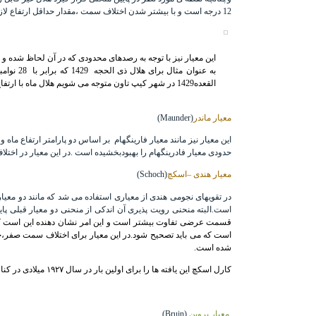
12 درجه است و با بیشتر شدن اختلاف سمت ،مقدار حداقل ارتفاع لازم کاهش می یابد.(در اختلاف سمت ۱۰ درجه،حداقل ارتفاع لازم ۴/۱۱ در اختلاف سمت ده درجه حداقل ارتفاع ۱۰ درجه و.....)
این معیار نیز با توجه به رصدهای محدودی که در آن لحاظ شده و 
القعده1429 در شهر کیپ تاون متوجه می شویم هلال ماه با ارتفاع حدود11 درجه و مکث62 دقیقه،با در صدر روشنایی 1.08 به راحتی با چشم غیر مسلح رویت خواهد شد.
معیار ماندر
(Maunder)
این معیار نیز مانند معیار فارینگهام
حدودی معیار فادرینگهام را بهبودبخشیده است .در این معیار در اختلاف سمت 10 درجه حداقل ارتفاع لازم برای رویت به 9/5 درجه ودر اختلاف سمت 20 درجه حداقل ارتفاع لازم برای رویت
معیار هندی –اسکچ
(
Schoch
)
در تقویهای نجومی هندی از معیاری استفاده می شد که مانند دو مع
است.البته منحنی رویت پذیری آن اندکی از منحنی دو معیار قبلی پای
قسمت عرضی تفاوت بیشتر است و این امر نشان دهنده این است که مع
شده است.
کارل اسکچ این یافته ها را برای اولین بار در سال ۱۹۲۷ میلادی در کنار تعدادی جداول سیاره ای منشر نمود.
معیار بروین
(
Bruin
)