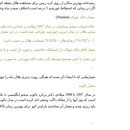
اگر در زمانی که انحطاط خورشید 3 درجه است،اختلاف سمت ماه وخورشید بیش از 5 درجه وهم چنین جدایی زاویه ای آنها بیش از 10 درجه باشد هلال ماه قابل مشاهده خواهد بود.
معیار خالد شوکت
(S
haukat)
میانی هلال در زمان غروب خورشید طراحی شده است .در این معیار ش
1
>
(0.0787* ارتفاع هلال + 0.0138* ضخامت هلال بر حسب ثانیه)
معیار آقای خالد شوکت از اشتباهات فاحشی برخورد دار است و تا حدو
این معیار با کمی تصحیح توسط دکتر محب الله دوورانی، به صورت زی
معیارهایی که تا اینجا ذکر شده اند همگی رویت پذیری هلال ماه را تن
معیار یالوپ
است که وی آنها را از مقاله داگت وشفر اخذ کرده است.در مدل یالوپ 
پایه ریزی شده و معیار آن محاسبه پارامتر کیو
برای بهترین زمان (4/9 مکث ماه) می باشد.