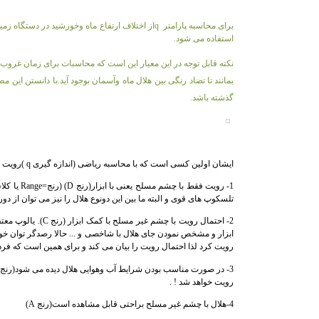
برای محاسبه پارامتر
q
از اختلاف ارتفاع ماه وخورشید در دستگاه زم
استفاده می شود.
نکته قابل توجه در این معیار این است که محاسبات برای زمان غروب
بمانند تا تضاد رنگی بین هلال ماه وآسمان بوجود آید.با دانستن این 
گذشته باشد.
ایشان اولین کسی است که با محاسبه ریاضی (اندازه گیری
q
)
رویت ه
1- رویت فقط با چشم مسلح یعنی با ابزار(رنج
D
) (رنج=
Range
یا کلا
تلسکوپ های قوی و البته ما بین این دونوع هلال را نیز می توان از د
2- احتمال رویت با چشم غیر مسلح با کمک ابزار (رنج
C
).
یالوپ معتق
ابزار و مشخص نمودن جای هلال با شاخصی و ... حالا رصدگر توان خود
رویت کرد لذا احتمال رویت را بیان می کند و برای همین است که فر
3- در صورت مناسب بودن شرایط آب وهوایی هلال دیده می شود(رنج
رویت خواهد شد ! .
4-هلال با چشم غیر مسلح براحتی قابل مشاهده است(رنج
A
)