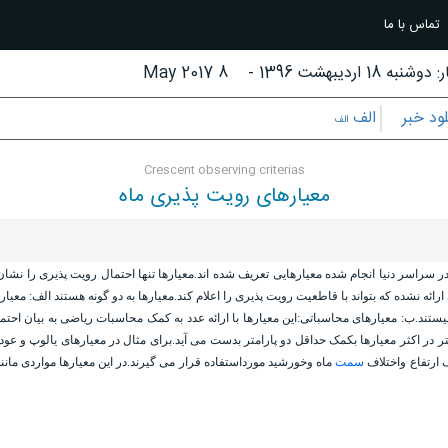
تماس با ما
:
دوشنبه 18 اردیبهشت 1396
-
8 May 2017
لود خبر
الف
الف
Crescent observing criterias
معیارهای رویت پذیری ماه
در سراسر دنیا انجام شده معیارهایی تعریف شده اند.معیارها تنها احتمال رویت پذیری را نشا
ه نشده که بتواند با قاطعیت رویت پذیری را اعلام کند.معیارها به دو گونه هستند الف: معیار
 نیستند.ب: معیارهای محاسباتی:این معیارها با ارائه عدد به کمک محاسبات ریاضی به بیان احت
تر در اکثر معیارها بکمک حداقل دو پارامتر بدست می آید.برای مثال در معیارهای
یالوپ
و
عود
 ارتفاع واختلاف
سمت
ماه وخورشید مورداستفاده قرار می گیرند.در این معیارها مواردی مان