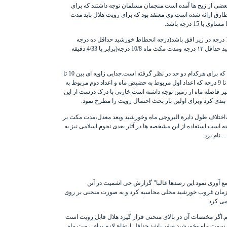
ر بعضی از زیج ها آمده است.منجمان مسلمان توجه داشتند که برای
طارق
ارائه شده است.وی معتقد بود که برای رویت هلال باید مدت
منجم مسلمان ایرانی ضابطه دیگری را ارائه نمود.در این معیار گر در زمان غروب ماه،خورشد حداقل 10 درجه در زیر افق باشد(درجه انحطاط خورشید حداقل ده درجه
معیار دیگری ارائه کرد که بدین قرار بود:اگراختلاف طول دایرة البروجی ماه وخورشید حداقل ۱۳ درجه ومدت مکث ماه 10/8 درجه(برابر با 4/33 دقیقه
در این زیج به 4 پارامتر هلال پرداخته است که برای هرکدام دو حد در نظر گرفته است.جدایی زاویه ای بین 10 تا
12 درجه،مدت مکث بین 34 تا 40 دقیقه،ارتفاع ماه در لحظه غروب خورشید بین 6/66 تا8 درجه وانحطاط خورشید یا ارتفاع منفی خورشید در هنگام غروب ماه بین7/5 تا 9 درجه که اعداد اول مربوط به حضیض ماه و اعداد دوم مربوط به
ثیر فاصله ماه از زمین توجه داشته است.خازنی با درک درست از این
ندی کرد وبرای اولین بار بحث احتمال رویت را مطرح نمود.
،اختلاف طول دایرة البروجی ماه وخورشید وبعد معدل،مدت مکث بر
ت.از آنجاییکه هر 60 دقیقه زمانی معادل 15 درجه است،بنابراین به عنوان مثال اگر مدت مکث هلال 48 دقیقه باشد گفته می شود بعد معدل آن 12 درجه است.استفاده از این مشخصه ها در آثار بعدی نجوم اسلامی نیز به
 نام برد.
مسلح ،شامل رصدهای موفق وناموفق را که بین سالهای 1859 تا 1880 میلادی انجام شده بود ،جمع آوری نمود.این رصدها غالبا" گزارش جی اشمیت در آتن
ر زمان غروب خورشید محلی محاسبه کرد و به صورت منحنی بر روی
ی کرد.
م.اگر مختصات آن در بالای منحنی قرار گیرد هلال قابل رویت است
ف سمت ماه وخورشید صفر باشد حداقل ارتفاع لازم برای رویت ماه