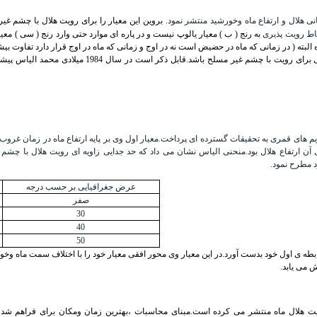
ی هلال
و
ارتفاع ماه وخورشید
منتشر نمود.
بروین این معیار را برای رویت هلال با چشم غیر
اط رویت پذیری
به رنج ( ب ) معیار یالوپ نیست و در پاره ای موارد حتی وارد رنج ( سی ) معی
بته ( در زمانی که ماه در حضیض است نه در اوج و زمانی که ماه در اوج قرار دارد تفاوت بیشتر 
نیاز به تصحیح داشته و با کمی تصحیح می تواند معیار نسبتا
م های قمری به تحقیقات گسترده ای پرداخت.معیار اول وی بر پایه ارتفاع ماه در زمان غر
 آن ارتفاع هلال بود.منحنی الیاس نشان می داد که حد جدایی زاویه ای رویت هلال
با چشم 
د مطرح نمود.
عرض جغرافیایی بر حسب درجه
صفر
30
40
50
1 میلادی با ایجاد تغییراتی در صابطه ی اول خود بدست آورد.در این معیار وی محور افقی معیار خود را با اختل
یت هلال ماه منتشر می کرده است.مبنای محاسبات ،بهترین زمان ومکان برای فراهم شدن 