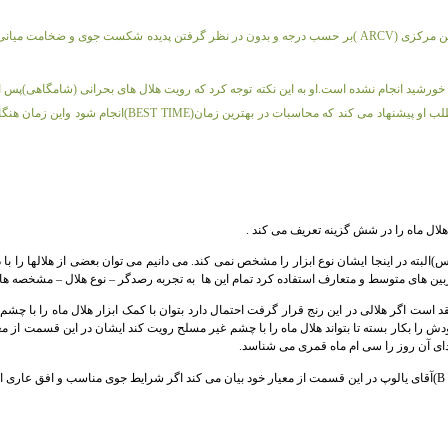
ین مرکزی (
ARCV
)بر حسب درجه و بدون در نظر گرفتن پدیده شکست جوی و ضخامت میانی 
 خورشید انجام نشده است.او به این نکته توجه کرد که رویت هلال های بحرانی (شامگاهی)پ
مطلب او پیشنهاد می کند که محاسبات در بهترین زمان(
BEST TIME
)انجام شود واین زمان هن
لال ماه را در شش گزینه تعریف می کند .
س)البته در اینجا ایشان نوع ابزار را مشخص نمی کند.
می دانیم می توان بعضی از هلالها را با
وربین های متوسط و متعارف استفاده کرد تمام این ها
به تجربه رصدگر – نوع هلال – مشخصه های
د است اگر هلالی در این رنج قرار گرفت احتمال دارد بتوان با کمک ابزار هلال ماه را با چش
ش را بکار بسته تا بتواند هلال ماه را با چشم غیر مسلح رویت کند ایشان در این قسمت از 
دای آن روز را سی ام ماه قمری می شناسد.
B
)
آقای یالوپ در این قسمت از معیار خود بیان می کند اگر شرایط جوی مناسب و افق عاری از 