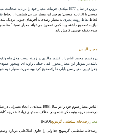
بروین در سال 1977 میلادی جزییات معیار خود را بر پایه
ضخامت میان
قوسی یا 30 ثانیه قوسی) هرچند این معیار نیز بی شباهت از لحاظ
نق
لحاظ
نقاط رویت پذیری
به معیار رصدخانه آفریقای جنوبی نزدیک شده ال
صدم دقیقه قوسی کاهش یابد.
معیار الیاس
پروفسور محمد الیاس از کشور مالزی در زمینه رویت هلال ماه وتقوی
باشد.در نمودار این معیار محور افقی جدایی زاویه ای ومحور عمودی
جغرافیایی،معیار سن بابلی ها راتصحیح کرد وبه صورت معیار دوم خو
الیاس معیار سوم خود را در سال 988
درجه،ده درجه ونیم ذکر شده و در اختلاف سمتهای زیاد تا 4 درجه کاهش می یابد.
معیار
رصدخانه سلطنتی گرینویچ
(RGO)
رصدخانه سلطنتی گرینویچ جداولی را حاوی اطلاعاتی درباره وضع