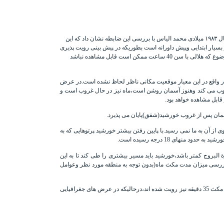
محمد الیاس
با بررسی این ضابطه نشان داد که
این
 بسیار ابتدایی وپیش داورانه است بطوریکه در پیش بینی رویت پذیری
هلال هایی با سن 18 تا 24 ساعته بیش از 50 درصد خطا دارد.توجه به رویت پذیری هلال هایی با سن کمتر از 24 ساعت با چشم غیر مسلح از یک سو وآگاهی بر این موضوع که هلالی با سن 40 ساعت ممکن است قابل مشاهده نباشد
در واقع در این معیار موقعیت مکانی ناظر لحاظ نشده است.در عرض
د غروب می کند وهنوز آسمان روشن است،ماه نیز در حال غروب است و
ابل مشاهده خواهد بود.
سمان پس از غروب خورشید(شفق)پایان می پذیرد.
 آن به ما نمی رسید.با پایین رفتن بیشتر خورشید پرتوهایی که به
های 18 درجه رسیده است.
ه متفاوت باشد.زیرا هرچه زاویه مداری بین افق ودایرة البروج کمتر باشد،خورشید باید مسیر بیشتری را طی کند تا به این
ا بررسی میزان مدت مکث ماه(بدون توجه به منطقه مورد نظر وعوامل
بنابراین مدت مکث 48 دقیقه برای رویت،معیار مناسبی برای عرض های مختلف جغرافیایی نیست.در عرض های جغرافیایی پایین(نزدیک به استوا)هلال هایی با مدت مکث 35 دقیقه نیز رویت شده اند،درحالیکه در عرض های جغرافیایی