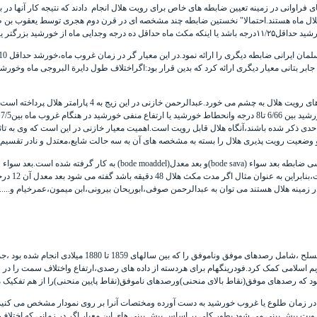
 فراوانی در زمینه تعیین ضابطه های خاص برای رویت هلال انجام
دادند که نتیجه کار آنها د
ت هلال ماه هستند.احتمالا" نخستین ضابطه چند مشخصه ای در قرن دوم هجری توسط
یعقوب بن 
جابر
بتانی
ی رویت هلال به چشم می خورد.
عبدالرحمن خازنی
یر حدی ذکر شده باشند،آنگاه هلال قابل رویت است.اهمیت معیار خازنی در این است که وی به تا
 وضعیت رویت پذیری هلال را بسته به مشخصه های آن به سه حالت شایع،معتدل و نادر تقسیم ب
سی
ضابطه بعد سواء (
bode sava
)و
بعد معدل(
bode moaddel
) به کار گرفته شده است.بعد سواء 
حسب درجه اس
ینه هلال هستند می توان به عبدالرحمن صوفی،ابوریحان بیرونی،ابن میمون،عمرخیام و........
در سال1910 میلادی،فودرینگهام مجموعه ای از 76 رصد با چشم غیر
یم اسلامی کمک کرد.فودرینگهام برای هردسته از داده های رصدی،ارتفاع واختلاف سمت را د
 که رصدهای موفق(نقاط بالای منحنی)ورصدهای ناموفق(نقاط پایین منحنی)را از هم تفکیک م
 را در زمان طلوع یا غروب خورشید به دست آورده ومختصات آنرا بر روی نمودار مشخص می کنی
 رویت پیش بینی می شود.بطور کلی بر اساس پیش بینی های این معیار اگر در زمانی که اختلا