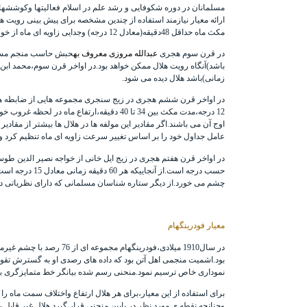
مسلمانان در دوره شکوفایی و رشد علم در اسلام فعالیتها وکوششهای
ارائه معیار نیازمند استفاده از چندین مشخصه برای پیش بینی روی
مکث ماه حداقل 48دقیقه(معادل 12 درجه) وجدایی زاویه ای ماه از خورشید حداقل۱۱/۲۵درجه باشد یا اینکه مکث ماه حداقل ده درجه وجدایی ماه از خورشید بزرگتر یا مساوی با 15 درجه باشد.
در قرن سوم هجری
عبدالله مروزی معروف به
حبش حاسب
باشد)آنگاه رویت هلال ممکن خواهد بود.در اواخر قرن سوم،محمد ابن 
زمانی)باشد هلال دیده می شود.
در اواخر قرن ششم هجری در زیج سنجری مجموعه هایی از ضابطه ها
اوج آن می باشند.اگر مقادیر این مولفه ها در هلال ها بیشتر از مقاد
عامل جداول خود را بر اساس تغییر سرعت زاویه ای ماه تنظیم کرد و
در اواخر قرن هفتم هجری در زیج ایل خانی از
خواجه نصیر الدین طو
چشم می خورد.از دیگر ستاره شناسان مسلمانی که دارای نظریاتی در زم
معیار فودرینگهام
بود.اشمیت منجمی اهل آتن بود که داده های رصدی او به گسترش تقو
نموداری خاص ترسیم نمود.منحنی رسم شده بیانگر خط متمایزگری بود
برای استفاده از این معیار،برای هر هلال ارتفاع واختلاف سمت ماه
وچنانچه نقطه ی مورد نظر در پایین منحنی قرار گیرد هلال غیر قابل