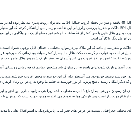
19
داگت
و
شفر
با بررسی و ارزیابی این ضابطه و رسم نمودار آشکار کردند که این معیار
 عوامل دیگر ناکارآمد است.
داگت
و
شفر
نشان دادند که این ملاک نیز در موارد مختلف با خطای قابل توجهی همراه است.
ق متمایل تر است به عبارت دیگر مدت مکث هلال ماه بسیار کمتر خواهد بود.زمانی که خورشی
خورشید تقریبا" عمود بر افق غروب می کند وآسمان سریعتر تاریک شده پس هلال ماه راحت تر ق
د تا آسمان تاریک شود؟برای پاسخ به این سئوال باید مشخص نماییم که چه زمانی روشنایی آ
خورشید توسط جو،بوجود می آید.بطوریکه اگر این جو نبود به محض غروب خورشید هیچ پرتوی از
مکان رسیدن هیچ پرتویی از نور خورشید به چشم ما وجود ندارد.در این زمان ارتفاع خورشید به حدود من
وجود تمایل دایرة البروج با افق در مناطق مختلف باعث می شود که زمان رسیدن خورشید به ارتفاع 18 درج
 ارتفاع مورد نیاز است پس تاریکی هوا به تعویق می افتد.به همین جهت است که نمیتوان ب