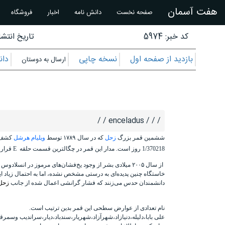
هفت آسمان
صفحه نخست
دانش نامه
اخبار
فروشگاه
کد خبر: 5974
تاریخ انتشار
بازدید از صفحه اول
نسخه چاپی
دان
ارسال به دوستان
/ / / enceladus / /
ششمین قمر بزرگ
زحل
که در سال
۱۷۸۹
توسط
ویلیام هرشل
کشف شده است.قط
1/370218 روز است. مدار این قمر در چگالترین قسمت حلقه
E
قرار 
از سال ۲۰۰۵ میلادی بشر از وجود یخ‌فشان‌های مرموز در انسلادوس آگاه شده‌است
خاستگاه چنین پدیده‌ای به درستی مشخص نشده، اما به احتمال زیاد این ف
دانشمندان حدس می‌زنند که فشار گرانشی اعمال شده از جانب
زحل
نام تعدادی از عوارض سطحی این قمر بدین ترتیب است.
علی بابا،دلیله،دنیازاد،شهرآزاد،شهریار،سندباد،دیار،سراندیب وسمرقن