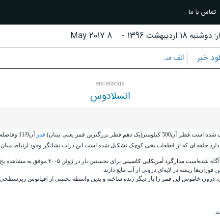
تماس با ما
:
دوشنبه 18 اردیبهشت 1396
-
8 May 2017
لود خبر
الف
الف
enceladus
انسلادوس
ر آن500 کیلومتر(یک دهم قطر بزرگترین قمر یعنی تیتان)
قدر
دارد حلقه ای که از قطعات یخی کوچک تشکیل شده است.این ذرات نشانگر وجود ارتباط میان
مدارگرد آمریکایی کاسینی
برای نخستین بار در ژوئن ۰۵
وران‌ها ریشه در لایه‌ای درونی از آب مایع دارند.
، درون خاموش این قمر را بار دیگر زنده ساخته و بدین واسطه بخشی از اقیانوس زیرسطحی و
د.