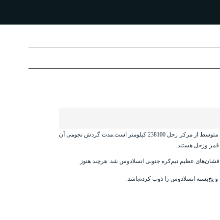
آن11/9 وفاصله متوسط از مرکز زحل 238100 کیلومتر است.مدت گردش نجومی آن
 قمر وزحل هستند.
۲۰ موفق به مشاهده یخ‌فشان‌های عظیم نیم‌کره جنوبی انسلادوس شد. هرچند هنوز
 یخ‌بسته انسلادوس را ذوب کرده‌باشد.