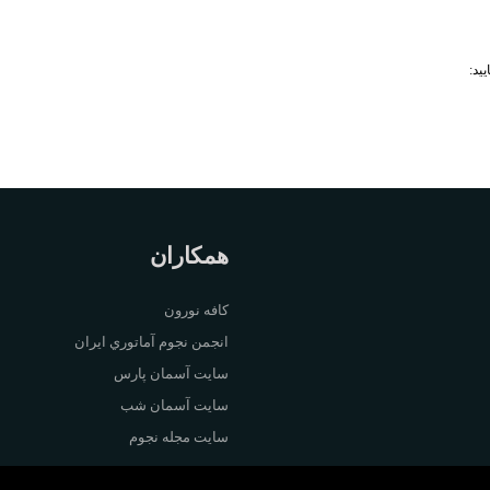
ید:
همکاران
کافه نورون
انجمن نجوم آماتوري ايران
سايت آسمان پارس
سايت آسمان شب
سايت مجله نجوم